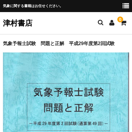
気象に関する書籍はお任せください。
0
津村書店
Home
気象予報士試験 問題と正解 平成29年度第2回試験
全商品一覧
お振込みについて
ご利用ガイド
特定商取引法表記
お問い合わせ