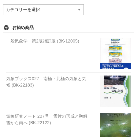
カ
テ
ゴ
リ
お勧め商品
ー
一般気象学 第2版補訂版 (BK-12005)
気象ブックス027 南極・北極の気象と気
候 (BK-22183)
気象研究ノート 207号 雪片の形成と融解
雪から雨へ (BK-22122)