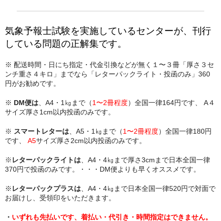
気象予報士試験を実施しているセンターが、刊行
している問題の正解集です。
※ 配送時間・日にち指定・代金引換などが無く１〜３冊「厚さ３セ
ンチ重さ４キロ」までなら「レターパックライト・投函のみ」360
円がお勧めです。
※
DM便は
、A4・1㎏まで（
1〜2冊程度
）全国一律164円です、 A４
サイズ厚さ1cm以内投函のみです。
※
スマートレターは
、A5・1㎏まで（
1〜2冊程度
）全国一律180円
です、
A5
サイズ厚さ2cm以内投函のみです。
※
レターパックライトは
、A4・4㎏まで厚さ3cmまで日本全国一律
370円で投函のみです。・・・DM便よりも早くオススメです。
※
レターパックプラスは
、A4・4㎏まで日本全国一律520円で対面で
お届けし、受領印をいただきます。
・
いずれも先払いです、着払い・代引き・時間指定はできません。