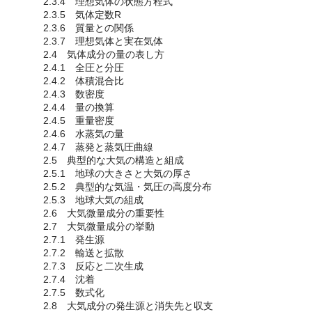
2.3.4 理想気体の状態方程式
2.3.5 気体定数R
2.3.6 質量との関係
2.3.7 理想気体と実在気体
2.4 気体成分の量の表し方
2.4.1 全圧と分圧
2.4.2 体積混合比
2.4.3 数密度
2.4.4 量の換算
2.4.5 重量密度
2.4.6 水蒸気の量
2.4.7 蒸発と蒸気圧曲線
2.5 典型的な大気の構造と組成
2.5.1 地球の大きさと大気の厚さ
2.5.2 典型的な気温・気圧の高度分布
2.5.3 地球大気の組成
2.6 大気微量成分の重要性
2.7 大気微量成分の挙動
2.7.1 発生源
2.7.2 輸送と拡散
2.7.3 反応と二次生成
2.7.4 沈着
2.7.5 数式化
2.8 大気成分の発生源と消失先と収支