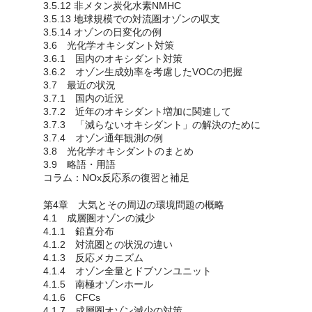
3.5.12 非メタン炭化水素NMHC
3.5.13 地球規模での対流圏オゾンの収支
3.5.14 オゾンの日変化の例
3.6 光化学オキシダント対策
3.6.1 国内のオキシダント対策
3.6.2 オゾン生成効率を考慮したVOCの把握
3.7 最近の状況
3.7.1 国内の近況
3.7.2 近年のオキシダント増加に関連して
3.7.3 「減らないオキシダント」の解決のために
3.7.4 オゾン通年観測の例
3.8 光化学オキシダントのまとめ
3.9 略語・用語
コラム：NOx反応系の復習と補足
第4章 大気とその周辺の環境問題の概略
4.1 成層圏オゾンの減少
4.1.1 鉛直分布
4.1.2 対流圏との状況の違い
4.1.3 反応メカニズム
4.1.4 オゾン全量とドブソンユニット
4.1.5 南極オゾンホール
4.1.6 CFCs
4.1.7 成層圏オゾン減少の対策