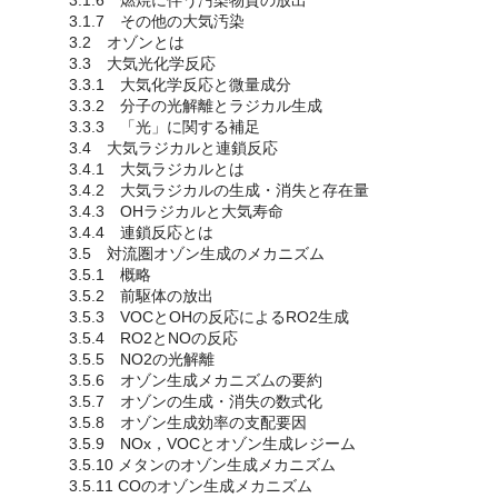
3.1.6 燃焼に伴う汚染物質の放出
3.1.7 その他の大気汚染
3.2 オゾンとは
3.3 大気光化学反応
3.3.1 大気化学反応と微量成分
3.3.2 分子の光解離とラジカル生成
3.3.3 「光」に関する補足
3.4 大気ラジカルと連鎖反応
3.4.1 大気ラジカルとは
3.4.2 大気ラジカルの生成・消失と存在量
3.4.3 OHラジカルと大気寿命
3.4.4 連鎖反応とは
3.5 対流圏オゾン生成のメカニズム
3.5.1 概略
3.5.2 前駆体の放出
3.5.3 VOCとOHの反応によるRO2生成
3.5.4 RO2とNOの反応
3.5.5 NO2の光解離
3.5.6 オゾン生成メカニズムの要約
3.5.7 オゾンの生成・消失の数式化
3.5.8 オゾン生成効率の支配要因
3.5.9 NOx，VOCとオゾン生成レジーム
3.5.10 メタンのオゾン生成メカニズム
3.5.11 COのオゾン生成メカニズム