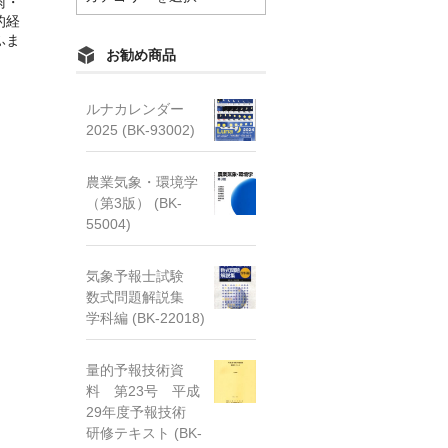
雨・
テ
的経
ゴ
ふま
リ
お勧め商品
ー
ルナカレンダー
2025 (BK-93002)
農業気象・環境学
（第3版） (BK-
55004)
気象予報士試験
数式問題解説集
学科編 (BK-22018)
量的予報技術資
料 第23号 平成
29年度予報技術
研修テキスト (BK-