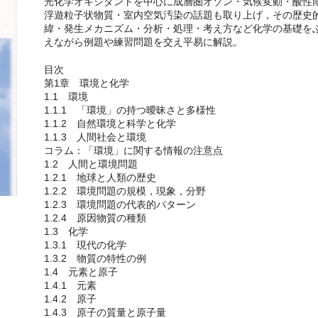
光化学オキシダントを中心に成層圏オゾン・気候変動・酸性
浮遊粒子状物質・室内空気汚染の話題も取り上げ，その歴史
緯・発生メカニズム・分析・処理・考え方など化学の基礎を
えながら例題や練習問題を交え平易に解説。
目次
第1章 環境と化学
1.1 環境
1.1.1 「環境」の持つ曖昧さと多様性
1.1.2 自然環境と科学と化学
1.1.3 人間社会と環境
コラム：「環境」に関する情報の注意点
1.2 人間と環境問題
1.2.1 地球と人類の歴史
1.2.2 環境問題の規模，現象，分野
1.2.3 環境問題の代表的パターン
1.2.4 原因物質の種類
1.3 化学
1.3.1 現代の化学
1.3.2 物質の特性の例
1.4 元素と原子
1.4.1 元素
1.4.2 原子
1.4.3 原子の質量と原子量