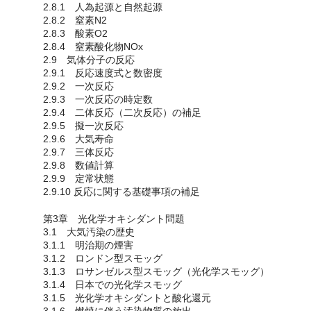
2.8.1 人為起源と自然起源
2.8.2 窒素N2
2.8.3 酸素O2
2.8.4 窒素酸化物NOx
2.9 気体分子の反応
2.9.1 反応速度式と数密度
2.9.2 一次反応
2.9.3 一次反応の時定数
2.9.4 二体反応（二次反応）の補足
2.9.5 擬一次反応
2.9.6 大気寿命
2.9.7 三体反応
2.9.8 数値計算
2.9.9 定常状態
2.9.10 反応に関する基礎事項の補足
第3章 光化学オキシダント問題
3.1 大気汚染の歴史
3.1.1 明治期の煙害
3.1.2 ロンドン型スモッグ
3.1.3 ロサンゼルス型スモッグ（光化学スモッグ）
3.1.4 日本での光化学スモッグ
3.1.5 光化学オキシダントと酸化還元