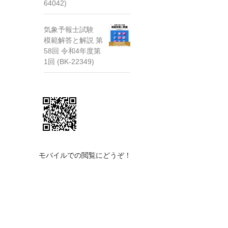
64042)
気象予報士試験
模範解答と解説 第
58回 令和4年度第
1回 (BK-22349)
モバイルでの閲覧にどうぞ！