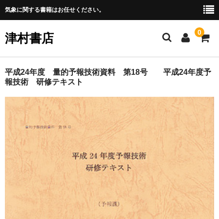
気象に関する書籍はお任せください。
0
津村書店
Home
平成24年度 量的予報技術資料 第18号 平成24年度予
報技術 研修テキスト
全商品一覧
お振込みについて
ご利用ガイド
特定商取引法表記
お問い合わせ