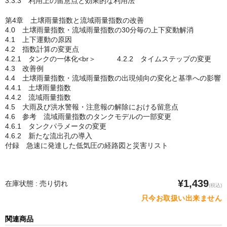
3.3.3 利用上の留意点と効果的な利用法
第4章 土壌雨量指数と流域雨量指数の改善
4.0 土壌雨量指数・流域雨量指数の30分毎の上下変動解消
4.1 上下運動の原因
4.2 指数計算の変更点
4.2.1 タンクの一体化<br＞ 4.2.2 タイムステップの変更
4.3 改善例
4.4 土壌雨量指数・流域雨量指数の出現傾向の変化と基準への影響
4.4.1 土壌雨量指数
4.4.2 流域雨量指数
4.5 大雨及び洪水警報・注意報の解除における留意点
4.6 参考 流域雨量指数のタンクモデルの一部変更
4.6.1 タンクパラメータの変更
4.6.2 新たな流出孔の導入
付録 急速に発達した低気圧の経路図と災害リスト
¥1,439
在庫状態 : 売り切れ
(税込)
只今お取扱い出来ません
関連商品