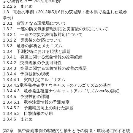
よび総合ビューワの活用の紹介
1.2.2.5 まとめ
1.3 竜巻の事例（2012年5月6日の茨城県・栃木県で発生した竜巻
事例）
1.3.1 背景となる環境場について
1.3.2 一連の防災気象情報対応と災害後の対応について
1.3.2.1 一連の防災気象情報対応について
1.3.2.2 災害後の対応について
1.3.3 竜巻の解析とメカニズム
1.3.4 予測技術における現状と課題
1.3.4.1 突風に関する気象情報の改善経緯
1.3.4.2 突風現象の予測可能性
1.3.4.3 突風に関する気象情報の改善の概要
1.3.4.4 予測技術の現状
1.3.4.4.1 突風判定アルゴリズム
1.3.4.4.2竜巻発生確度ナウキャストのアルゴリズムの基本
1.3.4.4.3 竜巻発生確度ナウキャストアルゴリズムver3の詳細
1.3.4.5 予測技術の課題
1.3.4.5.1 竜巻注意情報の予測精度
1.3.4.5.2 予測精度向上の向けた課題
1.3.4.5.3 目撃情報の活用
1.3.4.6 まとめ
第2章 集中豪雨事例の客観的な抽出とその特徴・環境場に関する統