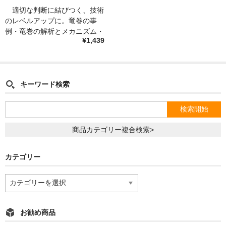
適切な判断に結びつく、技術
のレベルアップに。竜巻の事
例・竜巻の解析とメカニズム・
¥1,439
竜巻発生確度ナウキャストのア
ルゴリズムの基本など、竜巻に
関する文献は稀少です。
キーワード検索
商品カテゴリー複合検索>
カテゴリー
カ
テ
ゴ
リ
お勧め商品
ー