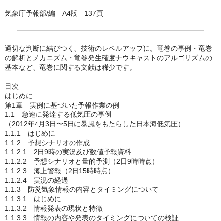
気象庁予報部/編 A4版 137頁
適切な判断に結びつく、技術のレベルアップに。竜巻の事例・竜巻
の解析とメカニズム・竜巻発生確度ナウキャストのアルゴリズムの
基本など、竜巻に関する文献は稀少です。
目次
はじめに
第1章 実例に基づいた予報作業の例
1.1 急速に発達する低気圧の事例
（2012年4月3日〜5日に暴風をもたらした日本海低気圧）
1.1.1 はじめに
1.1.2 予想シナリオの作成
1.1.2.1 2日9時の実況及び数値予報資料
1.1.2.2 予想シナリオと量的予測（2日9時時点）
1.1.2.3 海上警報（2日15時時点）
1.1.2.4 実況の経過
1.1.3 防災気象情報の内容とタイミングについて
1.1.3.1 はじめに
1.1.3.2 情報発表の現状と特徴
1.1.3.3 情報の内容や発表のタイミングについての検証